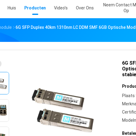
Neem Contact M
Huis
Producten
Video's
Over Ons
Op
module
6G SFP Duplex 40km 1310nm LC DDM SMF 6GB Optische Modu
6G SF
Optis
stabi
Produc
Plaats
Merkn
Certifi
Model
Betale