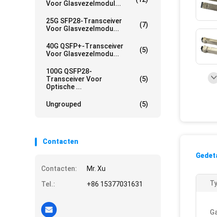
Voor Glasvezelmodul...
25G SFP28-Transceiver
(7)
Voor Glasvezelmodu...
40G QSFP+-Transceiver
(5)
Voor Glasvezelmodu...
100G QSFP28-
Transceiver Voor
(5)
Optische ...
Ungrouped
(5)
Contacten
Gedeta
Contacten:
Mr. Xu
Ty
Tel.:
+86 15377031631
Ga