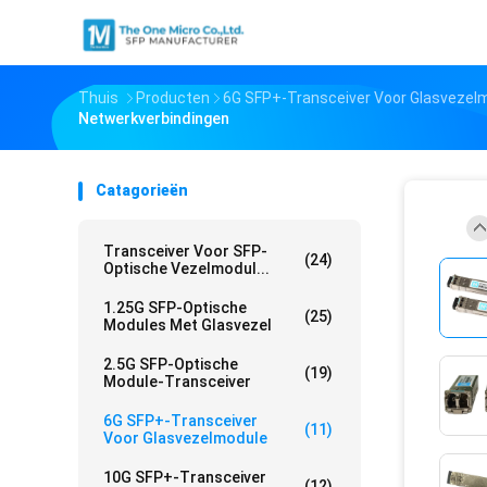
Thuis
Producten
6G SFP+-Transceiver Voor Glasvezel
Netwerkverbindingen
Catagorieën
Transceiver Voor SFP-
(24)
Optische Vezelmodul...
1.25G SFP-Optische
(25)
Modules Met Glasvezel
2.5G SFP-Optische
(19)
Module-Transceiver
6G SFP+-Transceiver
(11)
Voor Glasvezelmodule
10G SFP+-Transceiver
(12)