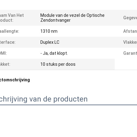
aam Van Het
Module van de vezel de Optische
Gegev
oduct:
Zendontvanger
allengte:
1310 nm
Afstan
terface:
Duplex LC
Vlakke
DMI:
- Ja, dat klopt.
Garant
kket:
10 stuks per doos
ctomschrijving
chrijving van de producten