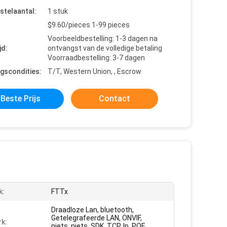
stelaantal:
1 stuk
$9.60/pieces 1-99 pieces
Voorbeeldbestelling: 1-3 dagen na
jd:
ontvangst van de volledige betaling
Voorraadbestelling: 3-7 dagen
ngscondities:
T/T, Western Union, , Escrow
Beste Prijs
Contact
k:
FTTx
Draadloze Lan, bluetooth,
Getelegrafeerde LAN, ONVIF,
k:
niets, niets, SDK, TCP, Ip, POE,